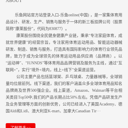
ABOUT
乐鱼网站官方站登录入口-乐鱼online(中国) ，是一家集体育用
品设计、研发、生产、销售与服务于一体的新三板挂牌公司（股票
简称“康莱股份”，代码为830877）。
康莱股份围绕全民健身健康产业链，秉承“专注家庭体育，成
就世界健康”的经营宗旨，专注家用体育运动用品、智能运动器械
研发、制造、销售与服务，打造具有国际影响力的体育行业领先品
牌，致力于成为全球领先的体育运动用品供应商（品牌商）。以
“运动神”、“IUNNDS”等体育用品品牌营销及服务为主线，通过“互
联网+”，实行“境外+境内，线上+线下”全渠道运营。
公司主要产品包括篮球架、乒乓球桌、力量器械等，全球销
量均位居前列。
线下渠道，我们的客户涵盖众多全球体育用品知名
品牌商及世界500强企业。
线上渠道，Amazon
、Walmart等
平台相
关类目Top50中,我们的产品长期占比50%左右。凭借产品研发生产
及业务管理等方面的创新优势，公司已经进入了美国Academy、德
国Aldi和Lidl、澳大利亚K-mart、加拿大Canadian Tir···
了解更多>>