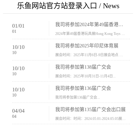
乐鱼网站官方站登录入口 / News
我司将参加2024年第49届香港玩具展Hong Kong Toys & Games Fair 欢迎新···
01
/
01
01
2024年第49届香港玩具展Hong Kong Toys & Games Fair摊位号：5con-005展会时间：2024年1月8日-1月11日展会地址：香港会议展览中心...
我司将参加2025年印尼体育展
10
/
10
10
展会时间：2025年11月6日-9日展会地点 ：印尼会展中心...
我司将参加第138届广交会
10
/
10
10
展会时间：2025年10月31日-11月4日...
我司将参加第136届广交会
10
/
10
10
我司将参加第136届广交会...
我司将参加第135届广交会出口展
04
/
04
04
展会时间：时间：2024.05.01-2024.05.05展会地址：中国进出口商品交易会展馆福建康莱宝公司展位号12.1G37-38、H11-12，浙江康莱宝展位号17.1B23-24、C19-20...