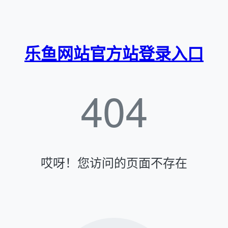
乐鱼网站官方站登录入口
404
哎呀！您访问的页面不存在