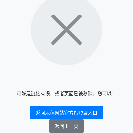
可能是链接有误，或者页面已被移除。您可以：
返回乐鱼网站官方站登录入口
返回上一页