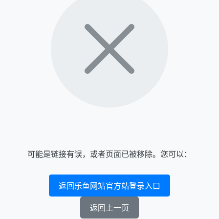
可能是链接有误，或者页面已被移除。您可以：
返回乐鱼网站官方站登录入口
返回上一页