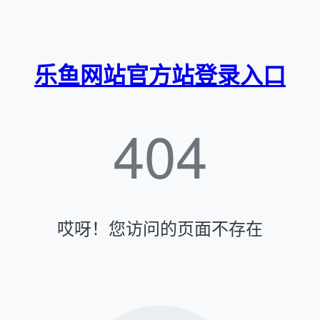
乐鱼网站官方站登录入口
404
哎呀！您访问的页面不存在